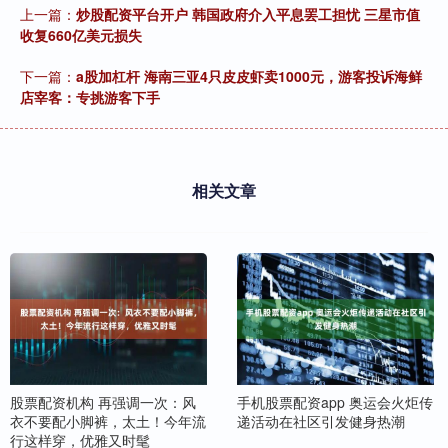
上一篇：
炒股配资平台开户 韩国政府介入平息罢工担忧 三星市值
收复660亿美元损失
下一篇：
a股加杠杆 海南三亚4只皮皮虾卖1000元，游客投诉海鲜
店宰客：专挑游客下手
相关文章
股票配资机构 再强调一次：风
手机股票配资app 奥运会火炬传
衣不要配小脚裤，太土！今年流
递活动在社区引发健身热潮
行这样穿，优雅又时髦