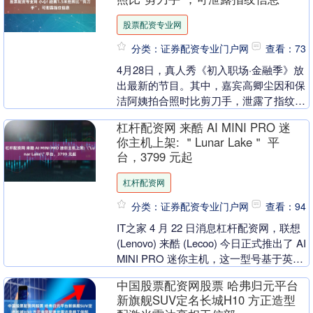
股票配资专业网
分类：证券配资专业门户网
查看：73
4月28日，真人秀《初入职场·金融季》放
出最新的节目。其中，嘉宾高卿尘因和保
洁阿姨拍合照时比剪刀手，泄露了指纹信
息；孟羽童因好心帮忙接听视频电话，直
杠杆配资网 来酷 AI MINI PRO 迷
接泄露了面部....
你主机上架: ＂Lunar Lake＂ 平
台，3799 元起
杠杆配资网
分类：证券配资专业门户网
查看：94
IT之家 4 月 22 日消息杠杆配资网，联想
(Lenovo) 来酷 (Lecoo) 今日正式推出了 AI
MINI PRO 迷你主机，这一型号基于英特
尔酷睿....
中国股票配资网股票 哈弗归元平台
新旗舰SUV定名长城H10 方正造型