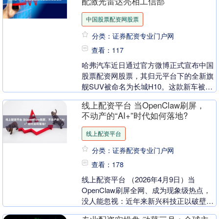
配激光雷达亮相工信部
中国股票配资网股票
分类：证券配资专业门户网
查看：117
哈弗汽车近日通过官方微博正式宣布中国
股票配资网股票，其归元平台下的全新旗
舰SUV被命名为长城H10。这款新车被寄
予厚望，承载着集团在技术研发上的专注
线上配资平台 当OpenClaw刷屏，
精神以及走向....
不动产的“AI+”时代如何落地?
线上配资平台
分类：证券配资专业门户网
查看：178
线上配资平台 （2026年4月9日）当
OpenClaw刷屏全网、成为现象级热点，
没人能忽视：近年来新兴科技正以破壁之
势飞速崛起，为数字化浪潮注入强劲动