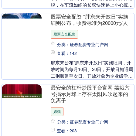
脱，在车流如织的长双快速路上小心翼翼
穿行，在陌生田野间踽踽奔跑，结伴跋涉
股票安全配资 “胖东来开放日”实施
17公里后全员平....
细则公布，收费标准为20000元/人
股票安全配资
分类：证券配资专业门户网
查看：142
胖东来公布“胖东来开放日”实施细则，开
放时间为每月10日、20日，开放日如遇周
二则顺延至次日。开放对象为企业级学习
参访股票安全配资，参访人数每批次不超
最安全的杠杆炒股平台官网 嫦娥六
过15人股....
号揭示月球上存在太阳风吹起来的
负离子
嫦娥
分类：证券配资专业门户网
查看：203