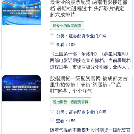
最专业的股票配资 两部电影接连撤
死了。 闫学....
档 暑期档进程过半 头部影片锁定
超六成排片
最专业的股票配资
分类：证券配资专业门户网
查看：109
《三国第一部：争洛阳》《群星闪耀时》
两部电影近期接连宣布撤档。当前暑期档
进程过半，市场两极分化明显，业内人士
分析，部分影片选择撤出档期主要是因表
股指期货一级配资官网 被成都太古
现不及预期、排片....
里街拍惊艳！满街“阔腿裤+平底
鞋”穿搭，个个洋气
股指期货一级配资官网
分类：证券配资专业门户网
查看：156
随着气温的不断攀升股指期货一级配资官