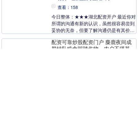
查看：158
今日整体：★★★湖北配资开户 最近你对
所谓的沟通有新的认识，虽然很容易尝到
妥协的无奈，但要了解沟通仍是有其价值
的。 今日指南：放松心情随心而行。 幸
配资可靠炒股配资门户 麋鹿夜间成
运场所：小城....
群结队啃食踩踏作物，农户不堪其
扰后用无人机喇叭驱离，江苏盐城
当地回应：确实集中存在这类情
况，已采取投保险、围网等措施
配资可靠炒股配资门户
分类：证券配资专业门户网
查看：89
近日，有网友称，江苏盐城有野生麋鹿出
现在农田，麦子等作物被啃食或踩踏。3
月13日，大丰区政府工作人员表示，近几
年春天，确实集中存在这类情况，他们也
股票配资门户平台 获得食物就跑的
已采取投保险、....
流浪猫，因意外失去一条腿，跟随
发现暖心真相