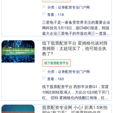
分类：证券配资专业门户网
查看：118
三星电子是一家备受世界关注的重要企业
网科技讯 5月13日，据CNBC报道，韩国
最大企业三星电子的市值在周三一度蒸发
99.07万亿韩元(约合661.8亿美元)，....
线下股票配资平台 霍姆格伦谈对阵
詹姆斯：太超现实了，他可能去执
教了?
线下股票配资平台
分类：证券配资专业门户网
查看：163
线下股票配资平台 西部半决赛G1，雷霆
108比90轻取湖人，大比分1比0抢下开门
红。 切特·霍姆格伦内线翻江倒海，狂砍
24分12篮板3盖帽，攻防两端直接统治禁
股票配资专业网 小心! 距离1.5米拍
区....
照比“剪刀手”，可泄露指纹信息