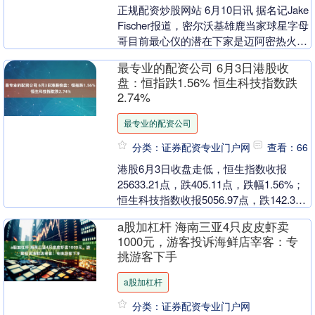
正规配资炒股网站 6月10日讯 据名记Jake
Fischer报道，密尔沃基雄鹿当家球星字母
哥目前最心仪的潜在下家是迈阿密热火，
但他对于加盟波士顿凯尔特人同样持....
最专业的配资公司 6月3日港股收
盘：恒指跌1.56% 恒生科技指数跌
2.74%
最专业的配资公司
分类：证券配资专业门户网
查看：66
港股6月3日收盘走低，恒生指数收报
25633.21点，跌405.11点，跌幅1.56%；
恒生科技指数收报5056.97点，跌142.31
点，跌幅2.74%。恒生....
a股加杠杆 海南三亚4只皮皮虾卖
1000元，游客投诉海鲜店宰客：专
挑游客下手
a股加杠杆
分类：证券配资专业门户网