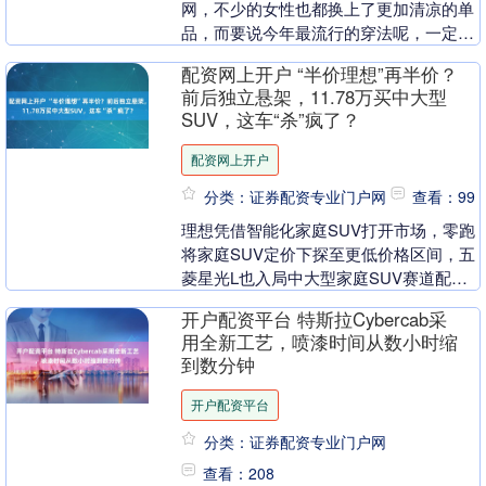
网，不少的女性也都换上了更加清凉的单
品，而要说今年最流行的穿法呢，一定是
阔腿裤和平底鞋的搭配了。 在成都的太古
配资网上开户 “半价理想”再半价？
里，到处可见的....
前后独立悬架，11.78万买中大型
SUV，这车“杀”疯了？
配资网上开户
分类：证券配资专业门户网
查看：99
理想凭借智能化家庭SUV打开市场，零跑
将家庭SUV定价下探至更低价格区间，五
菱星光L也入局中大型家庭SUV赛道配资
网上开户，并将该品类车型价格带入10-
开户配资平台 特斯拉Cybercab采
15万元....
用全新工艺，喷漆时间从数小时缩
到数分钟
开户配资平台
分类：证券配资专业门户网
查看：208