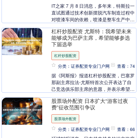
IT之家 7 月 8 日消息，多年来，特斯拉一
直试图通过技术创新摆脱汽车制造过程中
对喷漆车间的依赖，喷漆是整车生产中成
本最高、占用空间最大且对环境影响最严
杠杆炒股配资 尤斯特：我希望未来
重的环....
能够成为巴萨主席，希望能够参选
下届选举
杠杆炒股配资
分类：证券配资专业门户网
查看：74
据《阿斯报》报道杠杆炒股配资，巴塞罗
那副主席拉法-尤斯特首次公开表达了自
己竞选俱乐部主席的意愿，并表示希望在
2031年主席选举中接替现任主席拉波尔
股票场外配资 日本扩大“游客过夜
塔。 由于拉波....
费”征收范围引争议
股票场外配资
分类：证券配资专业门户网
查看：66