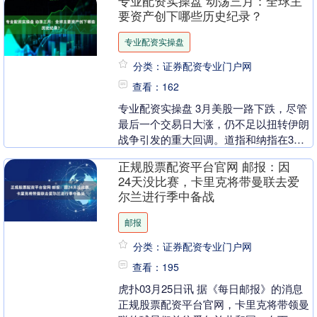
专业配资实操盘 动荡三月：全球主
力。 而以....
要资产创下哪些历史纪录？
专业配资实操盘
分类：证券配资专业门户网
查看：162
专业配资实操盘 3月美股一路下跌，尽管
最后一个交易日大涨，仍不足以扭转伊朗
战争引发的重大回调。道指和纳指在3月
都曾跌入回调区间——较近期高点跌幅超
正规股票配资平台官网 邮报：因
10%。 能源....
24天没比赛，卡里克将带曼联去爱
尔兰进行季中备战
邮报
分类：证券配资专业门户网
查看：195
虎扑03月25日讯 据《每日邮报》的消息
正规股票配资平台官网，卡里克将带领曼