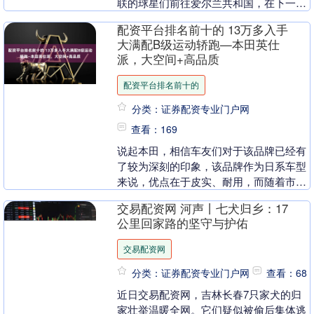
联的球星们前往爱尔兰共和国，在下一场
对阵利兹联的比赛前进行一场“高强度”的
配资平台排名前十的 13万多入手
训练营。 ....
大满配B级运动轿跑—本田英仕
派，大空间+高品质
配资平台排名前十的
分类：证券配资专业门户网
查看：169
说起本田，相信车友们对于该品牌已经有
了较为深刻的印象，该品牌作为日系车型
来说，优点在于皮实、耐用，而随着市场
发展，本田也在追求智能化、科技化的配
交易配资网 河声丨七犬归乡：17
置，而本期介绍的....
公里回家路的坚守与护佑
交易配资网
分类：证券配资专业门户网
查看：68
近日交易配资网，吉林长春7只家犬的归
家壮举温暖全网。它们疑似被偷后集体逃