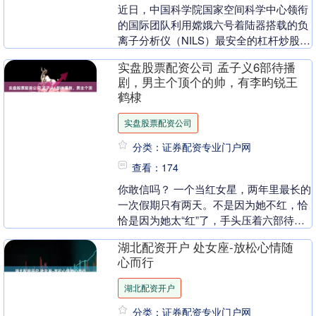
近日，中国科学院国家空间科学中心领衔
的国际团队利用嫦娥六号着陆器搭载的负
离子分析仪（NILS）最安全的杠杆炒股平
台官网，首次在月球表面直接探测到太阳
实盘股票配资公司 孟子义6部待播
风与月表相互....
剧，男主个顶个的帅，有李昀锐王
鹤棣
实盘股票配资公司
分类：证券配资专业门户网
查看：174
你敢信吗？ 一个当红女星，两年里最长的
一次假期只有两天。不是因为她不红，恰
恰是因为她太“红”了，手头压着六部待播
剧，合作对象从李昀锐到王鹤棣，个个都
湖北配资开户 处女座-放松心情随
是顶流或潜力....
心而行
湖北配资开户
分类：证券配资专业门户网