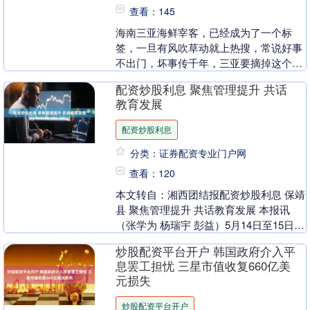
查看：145
海南三亚海鲜宰客，已经成为了一个标
签，一旦有风吹草动就上热搜，常说好事
不出门，坏事传千年，三亚要摘掉这个海
鲜宰客帽子很难。 五一假期刚过，就有就
配资炒股利息 聚焦管理提升 共话
有游客投诉三亚海....
教育发展
配资炒股利息
分类：证券配资专业门户网
查看：120
本文转自：湘西团结报配资炒股利息 保靖
县 聚焦管理提升 共话教育发展 本报讯
（张学为 杨瑞宇 彭益）5月14日至15日，
保靖县举办中小学教学常规管理“提升
炒股配资平台开户 韩国政府介入平
年”现....
息罢工担忧 三星市值收复660亿美
元损失
炒股配资平台开户