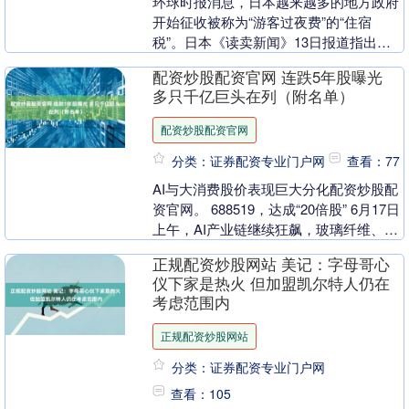
环球时报消息，日本越来越多的地方政府
开始征收被称为“游客过夜费”的“住宿
税”。日本《读卖新闻》13日报道指出股
票场外配资，这一税种原本仅在少数地区
配资炒股配资官网 连跌5年股曝光
实施，现在正迅....
多只千亿巨头在列（附名单）
配资炒股配资官网
分类：证券配资专业门户网
查看：77
AI与大消费股价表现巨大分化配资炒股配
资官网。 688519，达成“20倍股” 6月17日
上午，AI产业链继续狂飙，玻璃纤维、玻
璃基板、PCB等概念均大幅上涨。....
正规配资炒股网站 美记：字母哥心
仪下家是热火 但加盟凯尔特人仍在
考虑范围内
正规配资炒股网站
分类：证券配资专业门户网
查看：105