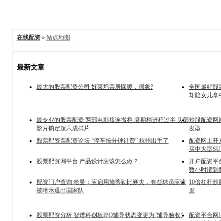
在线配资
»
站点地图
最新文章
最大的股票配资公司 好莱坞票房回暖，假象?
全国最好股
却陪女儿拿
最专业的股票配资 两部电影接连撤档 暑期档进程过半 头部
炒股配资网
影片锁定超六成排片
发型
股票配资票配资论坛 “停车按分钟计费” 杭州出手了
配资网上开户
买中大型SU
股票配资网平台 产品设计应该怎么做？
开户配资平台
数小时缩到
配资门户查询 哈曼：应启用施蒂勒比朔夫，有些球员应该
10倍杠杆
被暗示退出国家队
度
股票配资分析 智谱科创板IPO辅导状态变更为“辅导验收”
配资平台网