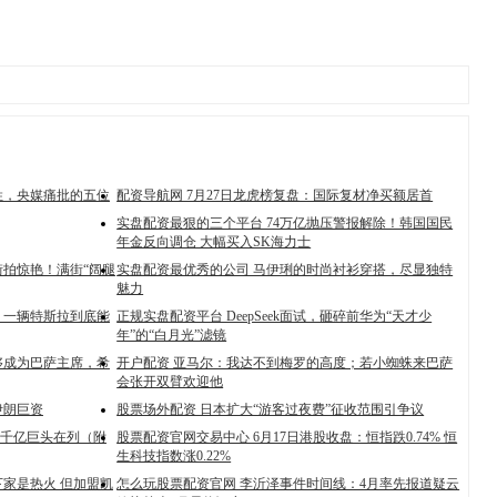
姓，央媒痛批的五位
配资导航网 7月27日龙虎榜复盘：国际复材净买额居首
实盘配资最狠的三个平台 74万亿抛压警报解除！韩国国民
年金反向调仓 大幅买入SK海力士
街拍惊艳！满街“阔腿
实盘配资最优秀的公司 马伊琍的时尚衬衫穿搭，尽显独特
魅力
：一辆特斯拉到底能
正规实盘配资平台 DeepSeek面试，砸碎前华为“天才少
年”的“白月光”滤镜
够成为巴萨主席，希
开户配资 亚马尔：我达不到梅罗的高度；若小蜘蛛来巴萨
会张开双臂欢迎他
伊朗巨资
股票场外配资 日本扩大“游客过夜费”征收范围引争议
只千亿巨头在列（附
股票配资官网交易中心 6月17日港股收盘：恒指跌0.74% 恒
生科技指数涨0.22%
家是热火 但加盟凯
怎么玩股票配资官网 李沂泽事件时间线：4月率先报道疑云