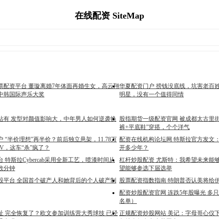
在线配资 SiteMap
票配资平台 董璇离婚7年体面再婚生女，高云翔
华夏配资门户 捞钱没底线，坑害老百
中韩国际声乐大奖
明星，没有一个值得同情
站有 发型对颜值影响大，中年男人如何逆袭换
股指期货一级配资官网 被成都太古里
裤+平底鞋”穿搭，个个洋气
 “半价理想”再半价？前后独立悬架，11.78万
配资在线机构论坛网 特斯拉官方发文
V，这车“杀”疯了？
开多少年？
 特斯拉Cybercab采用全新工艺，喷漆时间从
杠杆炒股配资 尤斯特：我希望未来能
数分钟
望能够参选下届选举
炒股平台 全国首个破产人和她背后的个人破产制
股票配资指数指南 特朗普否认美将给
配资炒股配资官网 连跌5年股曝光 多
名单）
址 完全恢复了？欧文参加训练营大秀球技 已经
正规配资炒股网站 美记：字母哥心仪下