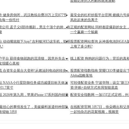
星礁记录到大杓鹬和斑尾塍鹬
 健身房倒闭，武汉教练自费20万上完877节
最安全的杠杆炒股平台官网 嫦娥六号
负每一份托付
风吹起来的负离子
资公司 孟子义6部待播剧，男主个顶个的帅，有
正规的配资网站 同样都是爆剧的女主
棣
一个赢麻一个输麻
 动动嘴就能下App? 吉利银河E5这车机，聪明
股票配资网站查询 从神盾电池到GEA
!
上堆了多少料?
户平台 获得食物就跑的流浪猫，因意外失去一
线上配资 狗狗的问题行为：背后的真
发现暖心真相
流 合资车企展台大变样!从燃油到电动的转身，
股票配资指数指南 荣耀CEO李健提出“
Alpha战略落地
站 NASA小行星防御任务成功减缓目标天体运
可转债配资业务 宁波华翔：设立“新三
1.7英寸
资/并购+自研方式布局智能底盘
2026年第九周，苹果iPhone 17系列国内销量
配资安全指数网 一加15T正式定档，
朗最担心的事情发生了，美媒爆料派遣特种部队
在线配资官网 3月7日，徐朵晒出和父
缩铀 3月8
一起拍杂志的花絮视频，视频里