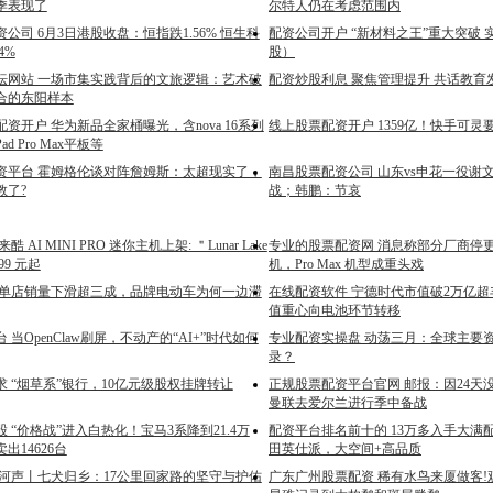
季表现了
尔特人仍在考虑范围内
公司 6月3日港股收盘：恒指跌1.56% 恒生科
配资公司开户 “新材料之王”重大突破
4%
股）
坛网站 一场市集实践背后的文旅逻辑：艺术破
配资炒股利息 聚焦管理提升 共话教育
合的东阳样本
资开户 华为新品全家桶曝光，含nova 16系列
线上股票配资开户 1359亿！快手可灵要
ad Pro Max平板等
资平台 霍姆格伦谈对阵詹姆斯：太超现实了，
南昌股票配资公司 山东vs申花一役谢
教了?
战；韩鹏：节哀
 AI MINI PRO 迷你主机上架: ＂Lunar Lake
专业的股票配资网 消息称部分厂商停更 U
99 元起
机，Pro Max 机型成重头戏
 单店销量下滑超三成，品牌电动车为何一边滞
在线配资软件 宁德时代市值破2万亿超
值重心向电池环节转移
 当OpenClaw刷屏，不动产的“AI+”时代如何
专业配资实操盘 动荡三月：全球主要
录？
 “烟草系”银行，10亿元级股权挂牌转让
正规股票配资平台官网 邮报：因24天
曼联去爱尔兰进行季中备战
 “价格战”进入白热化！宝马3系降到21.4万
配资平台排名前十的 13万多入手大满
出14626台
田英仕派，大空间+高品质
 河声丨七犬归乡：17公里回家路的坚守与护佑
广东广州股票配资 稀有水鸟来厦做客