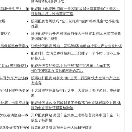
篮协核查6月最终证实
 实现批量生产！（附
配资网上配资网 河南一景区现“攻城送蒜薹活动”？景区：
只是玩儿梗，没有蒜薹可送
发展
股票配资官网技巧 “全日制托班”破解“特殊儿童”幼小衔接
难题
IPO了
炒股配资平台开户 韩国政府介入平息罢工担忧 三星市值收
复660亿美元损失
文能佩戴黑色臂章出
短线炒股配资 雅迪、爱玛等8家电动自行车生产企业被约谈
配资排行 女演员称拍短剧三天只睡了一个小时：你不上多
的是人上
ltra 级别旗舰手
配资乐股票配资网址 地平线“星空6”发布：5nm工艺
+650TOPS算力 首款舱驾融合芯片
丰田 汽车产业链价
股票杠杆配资 将算力“搬”上天，我国加快太空算力产业生
态培育
资产创下哪些历史纪
十大炒股软件最新排行 盘中，大震荡！美伊谈判，重磅传
来
没比赛，卡里克将带
配资炒股排名 火箭输球又闹矛盾?KD申京球迷隔空对喷 休
媒为申京辩护还挺双核融洽
配B级运动轿跑—本
开户配资网站 美国车企集体上书特朗普封杀中国车企，却
成全了特斯拉
!观鸟爱好者在翔安七
股票配资导航 演员王劲松人民日报撰文