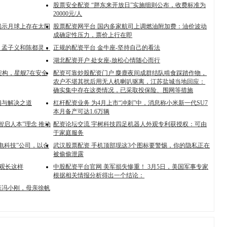
股票安全配资 “胖东来开放日”实施细则公布，收费标准为
20000元/人
揭示月球上存在太阳
股票配资网平台 国内多家航司上调燃油附加费：油价波动
成确定性压力，票价上行在即
，孟子义和陈都灵，
正规的配资平台 金牛座-坚持自己的看法
湖北配资开户 处女座-放松心情随心而行
架构，星舰7在安全
配资可靠炒股配资门户 麋鹿夜间成群结队啃食踩踏作物，
农户不堪其扰后用无人机喇叭驱离，江苏盐城当地回应：
确实集中存在这类情况，已采取投保险、围网等措施
相与解决之道
杠杆配资业务 为4月上市“冲刺”中，消息称小米新一代SU7
本月备产可达1.6万辆
智启人本”理念 推动
配资论坛交流 宇树科技四足机器人外观专利获授权：可由
于家庭服务
电科技”公司，以合
武汉股票配资 手机顶部现这3个图标要警惕，你的隐私正在
被偷偷泄露
外观长这样
中股配资平台官网 美军损失惨重！ 3月5日，美国军事专家
根据相关情报分析得出一个结论：
亲冯小刚，母亲徐帆