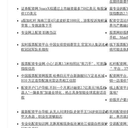
在期待新赛
证券配资网 SpaceX拟通过上市融资最多750亿美元 每股定
最专业的配资
价135美元
技指数跌2.7
a股加杠杆 海南三亚4只皮皮虾卖1000元，游客投诉海鲜店
配资交流论
宰客：专挑游客下手
界与产教融
专业网上配资 职教刍议
股票网炒股配
手机、MateP
实时股票配资平台 中国女排世锦赛苦主 官宣30人集训名单
线下股票配
欧冠冠军队长领衔
他可能去执
股票配资专业网 小心! 距离1.5米拍照比“剪刀手”，可泄露
杠杆配资网 来酷
指纹信息
＂ 平台，37
中国股票配资网股票 哈弗归元平台新旗舰SUV定名长城
配资网平台
H10 方正造型配激光雷达亮相工信部
销一边涨价?
配资开户门户导航 不到一个月累计融资2.7亿美元!地瓜机
线上配资平台
器人“一脑多形”加速全球化，抢占具身智能全球底座话语
落地?
权
炒股开户要求
最新配资平台导航 从无人问津到队史射手王!34岁依旧是西
民间配资炒股
甲大杀器，职业生涯够励志
起，单月就卖
专业化配资知识网 北豚尾猴现身临沧澜沧江省级自然保护
交易配资网