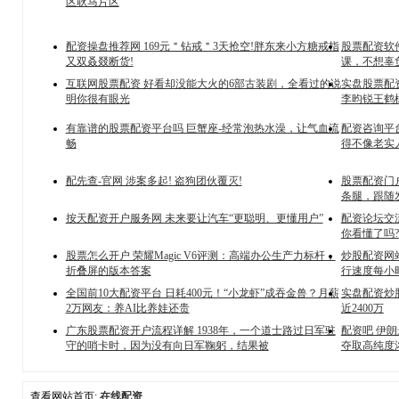
区耿马片区
配资操盘推荐网 169元＂钻戒＂3天抢空!胖东来小方糖戒指
股票配资软件
又双叒叕断货!
课，不想辜
互联网股票配资 好看却没能大火的6部古装剧，全看过的说
实盘股票配
明你很有眼光
李昀锐王鹤
有靠谱的股票配资平台吗 巨蟹座-经常泡热水澡，让气血流
配资咨询平台
畅
得不像老实人
配先查-官网 涉案多起! 盗狗团伙覆灭!
股票配资门
条腿，跟随
按天配资开户服务网 未来要让汽车“更聪明、更懂用户”
配资论坛交
你看懂了吗?
股票怎么开户 荣耀Magic V6评测：高端办公生产力标杆，
炒股配资网
折叠屏的版本答案
行速度每小时
全国前10大配资平台 日耗400元！“小龙虾”成吞金兽？月薪
实盘配资炒股 
2万网友：养AI比养娃还贵
近2400万
广东股票配资开户流程详解 1938年，一个道士路过日军驻
配资吧 伊
守的哨卡时，因为没有向日军鞠躬，结果被
夺取高纯度浓
查看网站首页:
在线配资