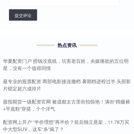
提交评论
热点资讯
华夏配资门户 捞钱没底线，坑害老百姓，央媒痛批的五位明
星，没有一个值得同情
最专业的股票配资 两部电影接连撤档 暑期档进程过半 头部影
片锁定超六成排片
股指期货一级配资官网 被成都太古里街拍惊艳！满街“阔腿裤
+平底鞋”穿搭，个个洋气
配资网上开户 “半价理想”再半价？前后独立悬架，11.78万买
中大型SUV，这车“杀”疯了？