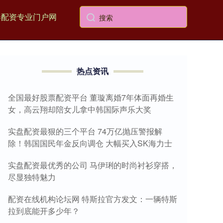
券配资专业门户网
热点资讯
全国最好股票配资平台 董璇离婚7年体面再婚生
女，高云翔却陪女儿拿中韩国际声乐大奖
实盘配资最狠的三个平台 74万亿抛压警报解
除！韩国国民年金反向调仓 大幅买入SK海力士
实盘配资最优秀的公司 马伊琍的时尚衬衫穿搭，
尽显独特魅力
配资在线机构论坛网 特斯拉官方发文：一辆特斯
拉到底能开多少年？