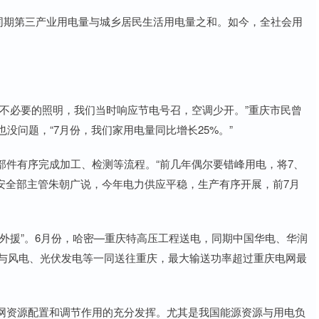
过同期第三产业用电量与城乡居民生活用电量之和。如今，全社会用
不必要的照明，我们当时响应节电号召，空调少开。”重庆市民曾
没问题，“7月份，我们家用电量同比增长25%。”
部件有序完成加工、检测等流程。“前几年偶尔要错峰用电，将7、
安安全部主管朱朝广说，今年电力供应平稳，生产有序开展，前7月
外援”。6月份，哈密—重庆特高压工程送电，同期中国华电、华润
力与风电、光伏发电等一同送往重庆，最大输送功率超过重庆电网最
网资源配置和调节作用的充分发挥。尤其是我国能源资源与用电负