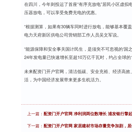
在四川，今年则投运了首座“有序充放电”居民小区虚拟
压器放电，可以享受免费充电的优惠。
“根据测算，如果有30辆车同时进行放电，能够基本覆
电力天府新区供电公司营销部工作人员吴文军说。
“能源保障和安全事关国计民生，是须臾不可忽视的‘国之大
24年发电量已快速增长至超10万亿千瓦时，约占全球的
未来配资门开户官网，清洁低碳、安全充裕、经济高效
活，为中国经济发展带来更多生机活力。
上一篇：
配资门开户官网 净利润两位数增长 浦发银行擎起
下一篇：
配资门开户官网 家居建材市场存量竞争加剧，居