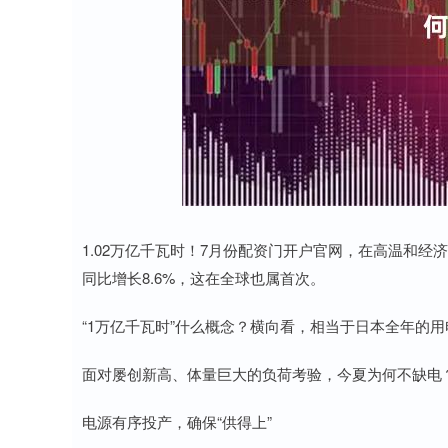
1.02万亿千瓦时！7月份配资门开户官网，在高温和
同比增长8.6%，这在全球也属首次。
“1万亿千瓦时”什么概念？横向看，相当于日本全年的用
面对屡创新高、体量巨大的负荷考验，今夏为何不缺电
电源有序投产，确保“供得上”