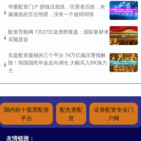
华夏配资门户 捞钱没底线，坑害老百姓，央
3
媒痛批的五位明星，没有一个值得同情
配资导航网 7月27日龙虎榜复盘：国际复材净
4
买额居首
实盘配资最狠的三个平台 74万亿抛压警报解
除！韩国国民年金反向调仓 大幅买入SK海力
5
士
国内前十股票配资
配先查配
证券配资专业门
平台
资
户网
友情链接：