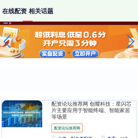
在线配资 相关话题
配资论坛推荐网 创耀科技：星闪芯
片主要应用于智能终端、智能家居
等场景
配资论坛推荐网