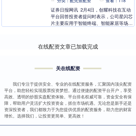
分类：配先查配资
查看：118
证券日报网讯 2月4日，创耀科技在互动
平台回答投资者提问时表示，公司星闪芯
片主要应用于智能终端、智能家居等场
景，具体产品包括无线键盘鼠标、扫地机
器人、割草机、....
在线配资文章已加载完成
关在线配资
我们专注于提供安全、专业的在线配资服务，汇聚国内顶尖配资
平台，助您轻松实现股票投资梦想。通过便捷的配资平台开户，享受
高效、透明的炒股实盘配资体验。平台排名权威可靠，资金安全有保
障，帮助用户灵活扩大投资资金，抓住市场机遇。无论您是新手还是
资深投资者，我们都致力于为您提供优质的配资服务，助力您的财富
增长。选择我们，让投资更简单、更高效！