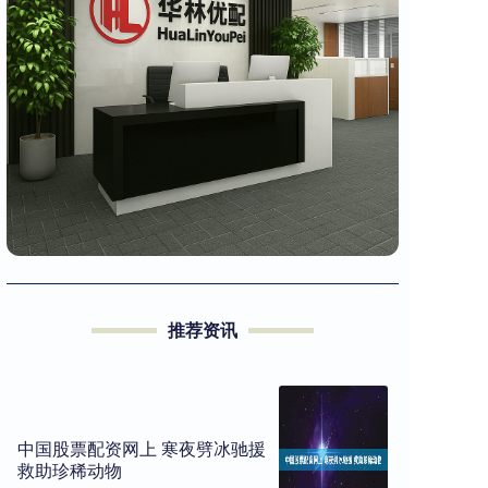
推荐资讯
中国股票配资网上 寒夜劈冰驰援
救助珍稀动物