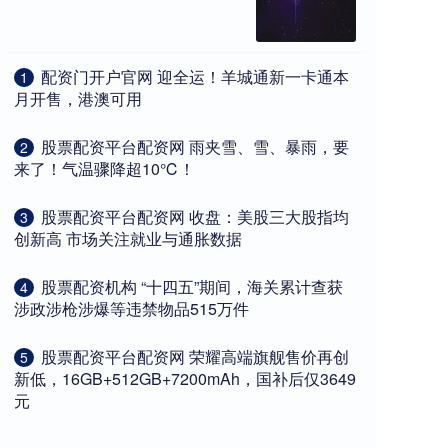
​配资门开户官网 迎全运！羊城通新一卡通本
1
月开售，港澳可用
​股票配资平台配资网 雨夹雪、雪、暴雨，要
2
来了！气温骤降超10℃！
​股票配资平台配资网 收盘：美股三大股指均
3
创新高 市场关注就业与通胀数据
​股票配资机构 “十四五”期间，海关累计查获
4
涉政涉枪涉爆等违禁物品515万件
​股票配资平台配资网 荣耀高端旗舰售价再创
5
新低，16GB+512GB+7200mAh，国补后仅3649
元