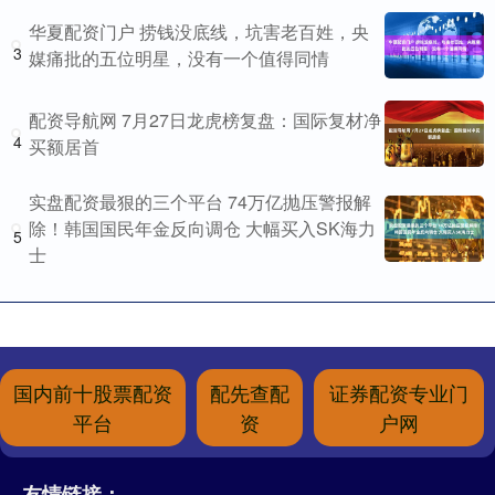
华夏配资门户 捞钱没底线，坑害老百姓，央
3
媒痛批的五位明星，没有一个值得同情
配资导航网 7月27日龙虎榜复盘：国际复材净
4
买额居首
实盘配资最狠的三个平台 74万亿抛压警报解
除！韩国国民年金反向调仓 大幅买入SK海力
5
士
国内前十股票配资
配先查配
证券配资专业门
平台
资
户网
友情链接：